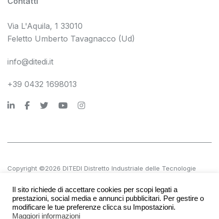
Contatti
Via L'Aquila, 1 33010
Feletto Umberto Tavagnacco (Ud)
info@ditedi.it
+39 0432 1698013
Copyright ©2026 DITEDI Distretto Industriale delle Tecnologie
Digitali s.c. a r.l.
Il sito richiede di accettare cookies per scopi legati a
P.IVA 02561380300 | REA UD 270601
prestazioni, social media e annunci pubblicitari. Per gestire o
modificare le tue preferenze clicca su Impostazioni.
Maggiori informazioni