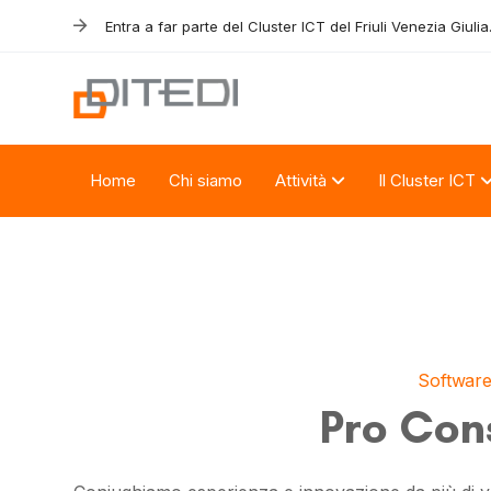
Skip
Skip
Entra a far parte del Cluster ICT del Friuli Venezia Giulia
links
to
primary
navigation
Skip
to
Home
Chi siamo
Attività
Il Cluster ICT
content
Softwar
Pro Cons