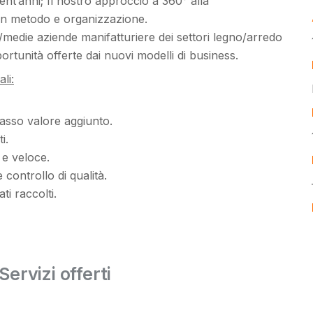
nt’anni; Il nostro approccio a 360° alla
con metodo e organizzazione.
/medie aziende manifatturiere dei settori legno/arredo
ortunità offerte dai nuovi modelli di business.
li:
basso valore aggiunto.
i.
 e veloce.
 controllo di qualità.
i raccolti.
Servizi offerti