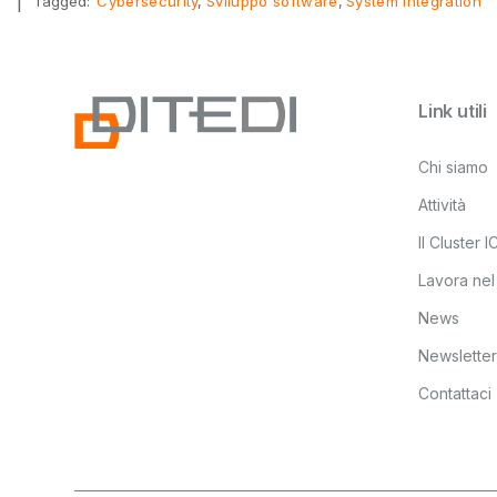
|
Tagged:
Cybersecurity
Sviluppo software
System integration
Link utili
Chi siamo
Attività
Il Cluster 
Lavora nel
News
Newsletter
Contattaci