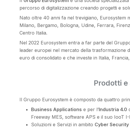
Il
Gruppo Eurosystem
è una società specializzata 
percorso di digitalizzazione creando progetti e solu
Nato oltre 40 anni fa nel trevigiano, Eurosystem m
Milano, Bergamo, Bologna, Udine, Ferrara, Firenze
Centro Italia.
Nel 2022 Eurosystem entra a far parte del Gruppo
leader europei nel mercato della trasformazione dig
euro di consolidato e che investe in Italia, Franci
Prodotti e 
Il Gruppo Eurosystem è composto da quattro princip
Business Applications
e per l’
Industria 4.0
c
Freeway MES, software APS e il suo IooT 
Soluzioni e Servizi in ambito
Cyber Security