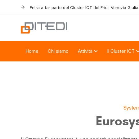
Skip
Skip
Entra a far parte del Cluster ICT del Friuli Venezia Giulia
links
to
primary
navigation
Skip
to
Home
Chi siamo
Attività
Il Cluster ICT
content
System
Eurosy