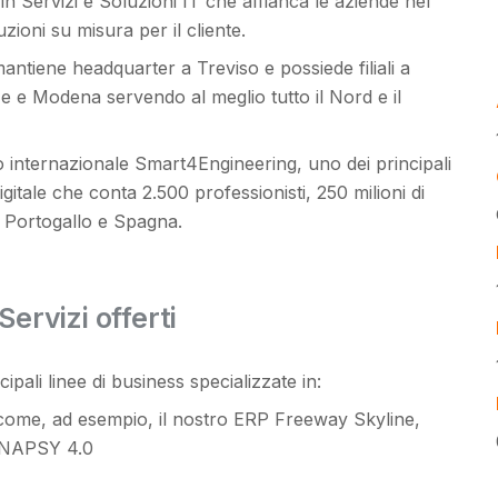
in Servizi e Soluzioni IT che affianca le aziende nel
zioni su misura per il cliente.
antiene headquarter a Treviso e possiede filiali a
 e Modena servendo al meglio tutto il Nord e il
 internazionale Smart4Engineering, uno dei principali
itale che conta 2.500 professionisti, 250 milioni di
a, Portogallo e Spagna.
Servizi offerti
ali linee di business specializzate in:
ome, ad esempio, il nostro ERP Freeway Skyline,
I-NAPSY 4.0