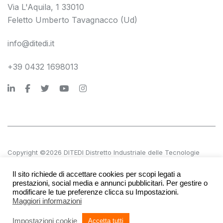
Via L'Aquila, 1 33010
Feletto Umberto Tavagnacco (Ud)
info@ditedi.it
+39 0432 1698013
Copyright ©2026 DITEDI Distretto Industriale delle Tecnologie
Digitali s.c. a r.l.
Il sito richiede di accettare cookies per scopi legati a
P.IVA 02561380300 | REA UD 270601
prestazioni, social media e annunci pubblicitari. Per gestire o
modificare le tue preferenze clicca su Impostazioni.
Maggiori informazioni
Accessibilità
Società trasparente
Privacy e note legali
Impostazioni cookie
Accetta tutti
Credits