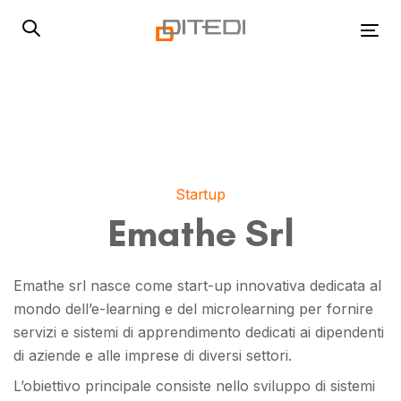
Skip
Skip
links
to
Tog
primary
navigation
Skip
to
content
Startup
Emathe Srl
Emathe srl nasce come start-up innovativa dedicata al
mondo dell’e-learning e del microlearning per fornire
servizi e sistemi di apprendimento dedicati ai dipendenti
di aziende e alle imprese di diversi settori.
L’obiettivo principale consiste nello sviluppo di sistemi