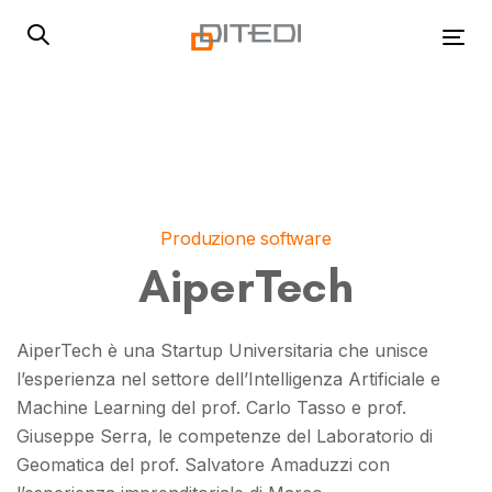
Skip
Skip
links
to
Tog
primary
navigation
Skip
to
content
Produzione software
AiperTech
AiperTech è una Startup Universitaria che unisce
l’esperienza nel settore dell’Intelligenza Artificiale e
Machine Learning del prof. Carlo Tasso e prof.
Giuseppe Serra, le competenze del Laboratorio di
Geomatica del prof. Salvatore Amaduzzi con