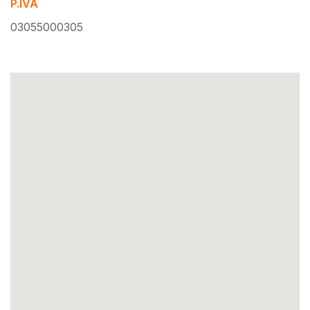
P.IVA
03055000305