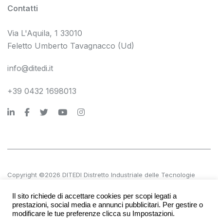
Contatti
Via L'Aquila, 1 33010
Feletto Umberto Tavagnacco (Ud)
info@ditedi.it
+39 0432 1698013
Copyright ©2026 DITEDI Distretto Industriale delle Tecnologie
Digitali s.c. a r.l.
Il sito richiede di accettare cookies per scopi legati a
P.IVA 02561380300 | REA UD 270601
prestazioni, social media e annunci pubblicitari. Per gestire o
modificare le tue preferenze clicca su Impostazioni.