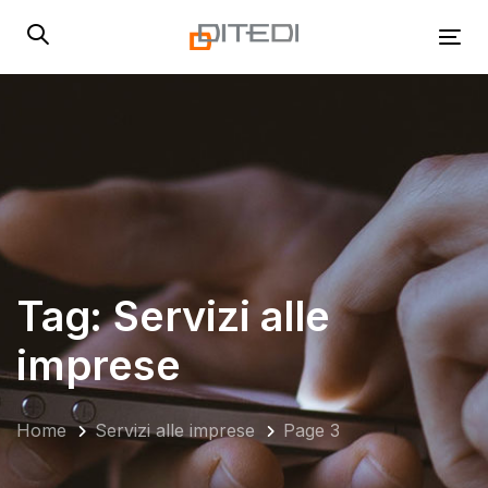
Skip
Skip
links
to
Tog
primary
navigation
Skip
to
content
Tag: Servizi alle
imprese
Home
Servizi alle imprese
Page 3