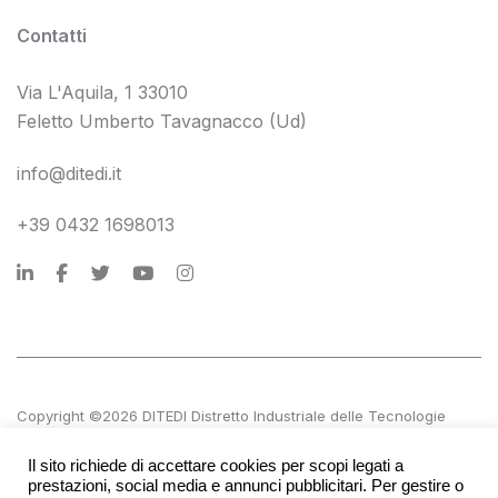
Contatti
Via L'Aquila, 1 33010
Feletto Umberto Tavagnacco (Ud)
info@ditedi.it
+39 0432 1698013
Copyright ©2026 DITEDI Distretto Industriale delle Tecnologie
Digitali s.c. a r.l.
Il sito richiede di accettare cookies per scopi legati a
P.IVA 02561380300 | REA UD 270601
prestazioni, social media e annunci pubblicitari. Per gestire o