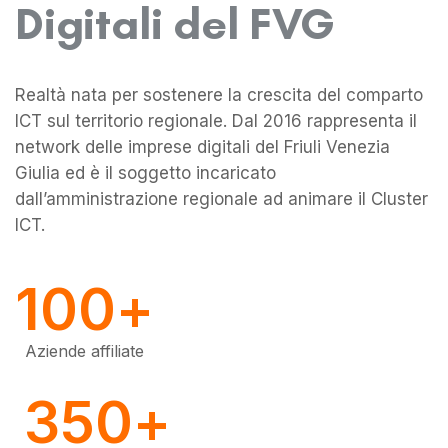
Digitali del FVG
Realtà nata per sostenere la crescita del comparto
0
ICT sul territorio regionale. Dal 2016 rappresenta il
network delle imprese digitali del Friuli Venezia
1
Giulia ed è il soggetto incaricato
dall’amministrazione regionale ad animare il Cluster
ICT.
0
0
2
0
1
1
3
1
0
0
+
2
2
4
2
1
1
Aziende affiliate
3
3
5
0
+
3
2
2