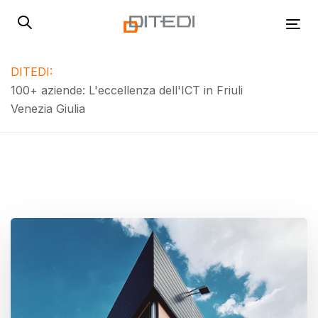
Skip
Skip
links
to
Tog
primary
navigation
DITEDI:
Skip
100+ aziende: L'eccellenza dell'ICT in Friuli
Puntiamo a diventare la rete di aziende digitali più
to
Venezia Giulia
grande d'Italia!
content