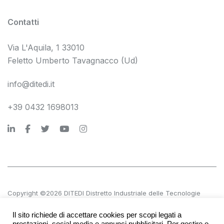
Contatti
Via L'Aquila, 1 33010
Feletto Umberto Tavagnacco (Ud)
info@ditedi.it
+39 0432 1698013
Copyright ©2026 DITEDI Distretto Industriale delle Tecnologie
Digitali s.c. a r.l.
Il sito richiede di accettare cookies per scopi legati a
P.IVA 02561380300 | REA UD 270601