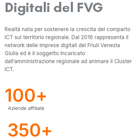
Digitali del FVG
Realtà nata per sostenere la crescita del comparto
0
ICT sul territorio regionale. Dal 2016 rappresenta il
network delle imprese digitali del Friuli Venezia
1
Giulia ed è il soggetto incaricato
dall’amministrazione regionale ad animare il Cluster
ICT.
0
0
2
0
1
1
3
1
0
0
+
2
2
4
2
1
1
Aziende affiliate
3
3
5
0
+
3
2
2