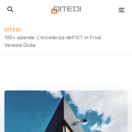
Skip
Skip
links
to
Tog
primary
navigation
DITEDI:
Skip
100+ aziende: L'eccellenza dell'ICT in Friuli
Puntiamo a diventare la rete di aziende digitali più
to
Venezia Giulia
grande d'Italia!
content