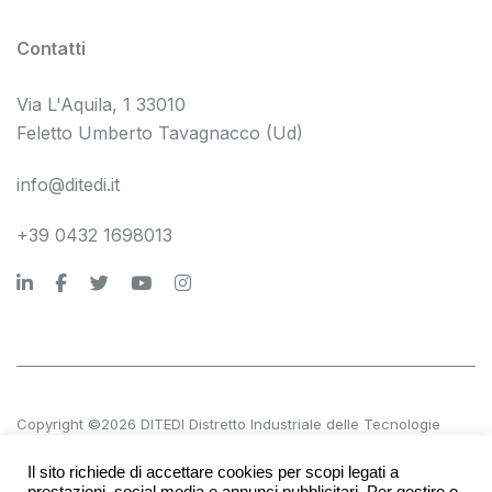
Contatti
Via L'Aquila, 1 33010
Feletto Umberto Tavagnacco (Ud)
info@ditedi.it
+39 0432 1698013
Copyright ©2026 DITEDI Distretto Industriale delle Tecnologie
Digitali s.c. a r.l.
Il sito richiede di accettare cookies per scopi legati a
P.IVA 02561380300 | REA UD 270601