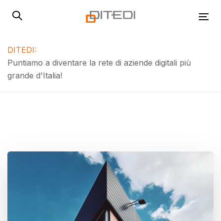
Skip
Skip
links
to
Tog
primary
navigation
DITEDI:
Skip
Puntiamo a diventare la rete di aziende digitali più
to
grande d'Italia!
content