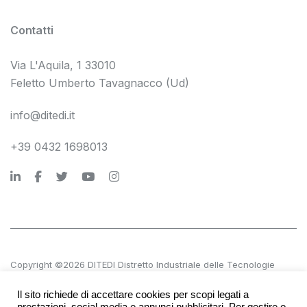
Contatti
Via L'Aquila, 1 33010
Feletto Umberto Tavagnacco (Ud)
info@ditedi.it
+39 0432 1698013
Copyright ©2026 DITEDI Distretto Industriale delle Tecnologie
Digitali s.c. a r.l.
Il sito richiede di accettare cookies per scopi legati a
P.IVA 02561380300 | REA UD 270601