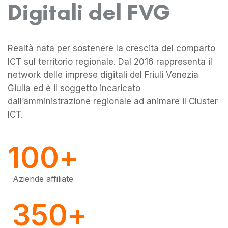
Digitali del FVG
Realtà nata per sostenere la crescita del comparto
0
ICT sul territorio regionale. Dal 2016 rappresenta il
network delle imprese digitali del Friuli Venezia
1
Giulia ed è il soggetto incaricato
dall’amministrazione regionale ad animare il Cluster
ICT.
0
0
2
0
1
1
3
1
0
0
+
2
2
4
2
1
1
Aziende affiliate
3
3
5
0
+
3
2
2