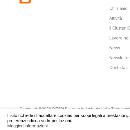
Chi siamo
Attività
Il Cluster 
Lavora nel
News
Newsletter
Contattaci
Copyright ©2026 DITEDI Distretto Industriale delle Tecnologie Di
Il sito richiede di accettare cookies per scopi legati a prestazioni,
P.IVA 02561380300 | REA UD 270601
preferenze clicca su Impostazioni.
Maggiori informazioni