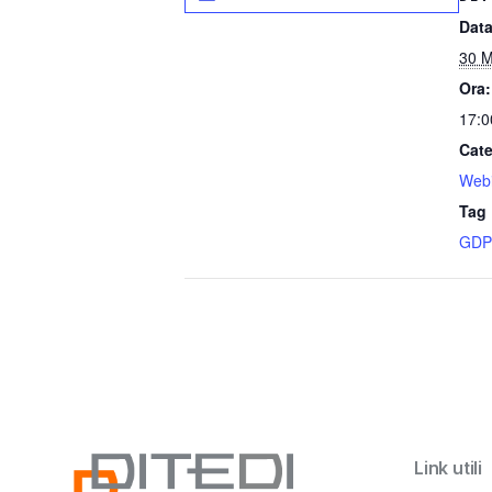
Data
30 M
Ora:
17:0
Cate
Web
Tag 
GDP
Link utili