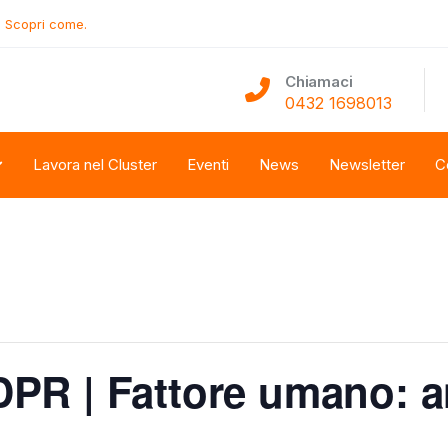
.
Scopri come.
Chiamaci
0432 1698013
Lavora nel Cluster
Eventi
News
Newsletter
C
R | Fattore umano: an