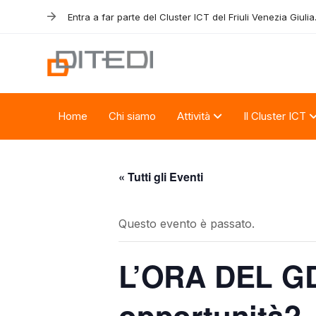
Skip
Skip
Entra a far parte del Cluster ICT del Friuli Venezia Giulia
links
to
primary
navigation
Skip
to
Home
Chi siamo
Attività
Il Cluster ICT
content
« Tutti gli Eventi
Questo evento è passato.
L’ORA DEL GDP