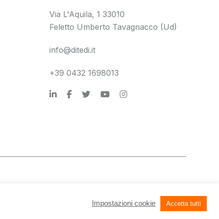
Via L'Aquila, 1 33010
Feletto Umberto Tavagnacco (Ud)
info@ditedi.it
+39 0432 1698013
tà
Società trasparente
Privacy e note legali
Credits
Impostazioni cookie
Accetta tutti