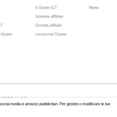
Il Cluster ICT
News
Aziende affiliate
ICT
Diventa affiliato
 Cluster
Lavora nel Cluster
gitali s.c. a r.l.
Accessibili
 social media e annunci pubblicitari. Per gestire o modificare le tue