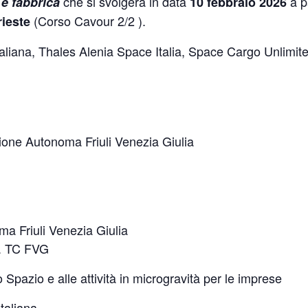
che si svolgerà in data
a p
 e fabbrica
10 febbraio 2026
(Corso Cavour 2/2 ).
rieste
taliana, Thales Alenia Space Italia, Space Cargo Unlimit
ione Autonoma Friuli Venezia Giulia
a Friuli Venezia Giulia
E. TC FVG
o Spazio e alle attività in microgravità per le imprese
taliana