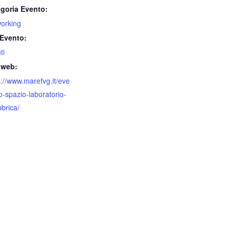
goria Evento:
orking
Evento:
ti
 web:
s://www.marefvg.it/eve
lo-spazio-laboratorio-
bbrica/