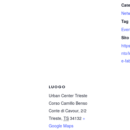
Cate
Netw
Tag 
Even
Sito
http
nto/
e-fa
LUOGO
Urban Center Trieste
Corso Camillo Benso
Conte di Cavour, 2/2
Trieste
,
TS
34132
+
Google Maps