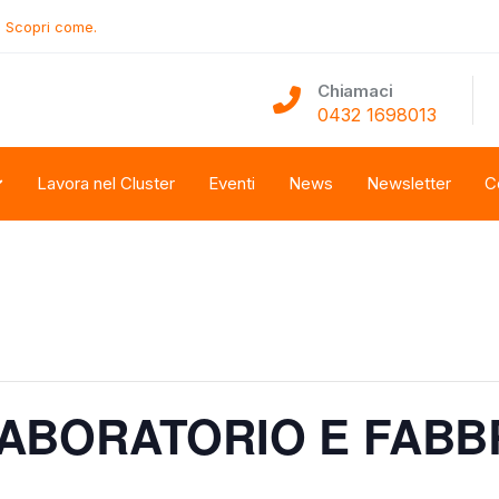
.
Scopri come.
Chiamaci
0432 1698013
Lavora nel Cluster
Eventi
News
Newsletter
C
LABORATORIO E FABB