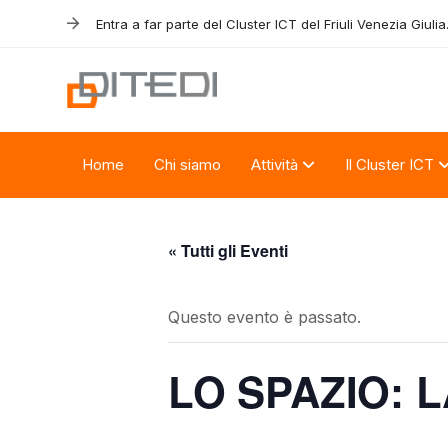
Skip
Skip
Entra a far parte del Cluster ICT del Friuli Venezia Giulia
links
to
primary
navigation
Skip
to
Home
Chi siamo
Attività
Il Cluster ICT
content
« Tutti gli Eventi
Questo evento è passato.
LO SPAZIO: 