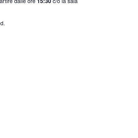
artire dalle ore
c/o la sala
15:30
ed.