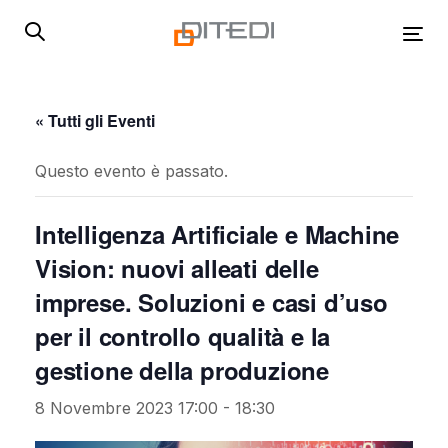
Skip
Skip
links
to
Tog
primary
navigation
Skip
« Tutti gli Eventi
to
content
Questo evento è passato.
Intelligenza Artificiale e Machine
Vision: nuovi alleati delle
imprese. Soluzioni e casi d’uso
per il controllo qualità e la
gestione della produzione
8 Novembre 2023 17:00
-
18:30