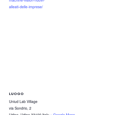
machine-vision-nuovi-
alleati-delle-imprese/
LUOGO
Uniud Lab Village
via Sondrio, 2
Udine
,
Udine
33100
Italy
+ Google Maps