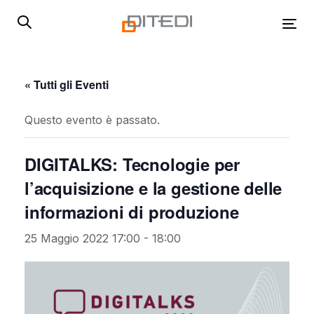
Skip
Skip
links
to
Tog
primary
navigation
Skip
« Tutti gli Eventi
to
content
Questo evento è passato.
DIGITALKS: Tecnologie per
l’acquisizione e la gestione delle
informazioni di produzione
25 Maggio 2022 17:00
-
18:00