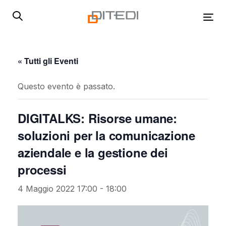
Skip
Skip
links
to
Tog
primary
navigation
Skip
« Tutti gli Eventi
to
content
Questo evento è passato.
DIGITALKS: Risorse umane:
soluzioni per la comunicazione
aziendale e la gestione dei
processi
4 Maggio 2022 17:00
-
18:00