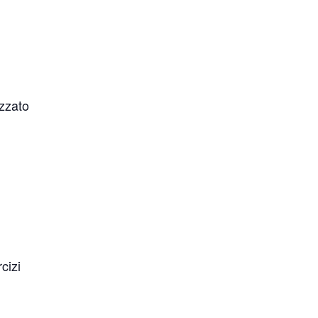
izzato
cizi