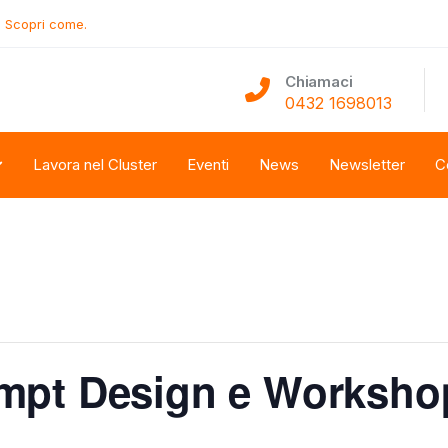
.
Scopri come.
Chiamaci
0432 1698013
Lavora nel Cluster
Eventi
News
Newsletter
C
mpt Design e Worksho