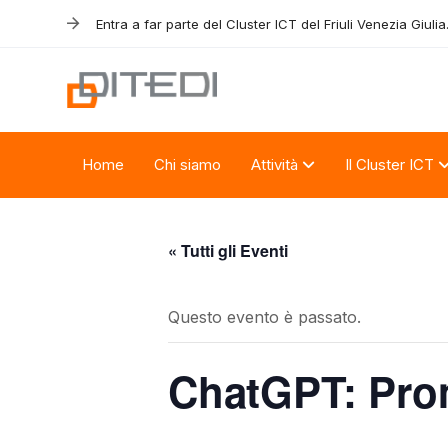
Skip
Skip
Entra a far parte del Cluster ICT del Friuli Venezia Giulia
links
to
primary
navigation
Skip
to
Home
Chi siamo
Attività
Il Cluster ICT
content
« Tutti gli Eventi
Questo evento è passato.
ChatGPT: Pro