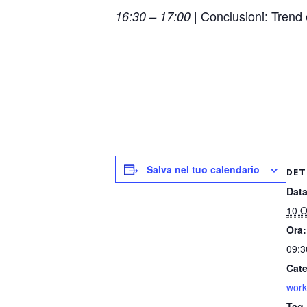
Conclusioni: Trend e
16:30 – 17:00 |
Salva nel tuo calendario
DET
Data
10 O
Ora:
09:3
Cate
wor
Tag 