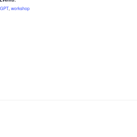
tGPT
,
workshop