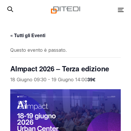
Skip
Skip
links
to
Tog
primary
navigation
Skip
« Tutti gli Eventi
to
content
Questo evento è passato.
AImpact 2026 – Terza edizione
39€
18 Giugno 09:30
-
19 Giugno 14:00