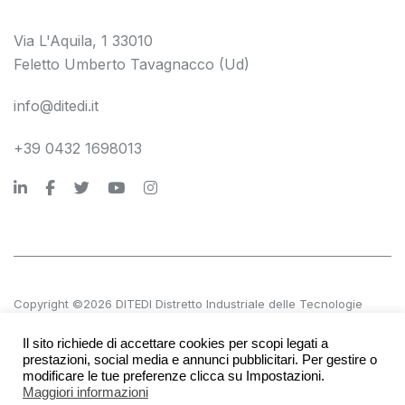
Via L'Aquila, 1 33010
Feletto Umberto Tavagnacco (Ud)
info@ditedi.it
+39 0432 1698013
Copyright ©2026 DITEDI Distretto Industriale delle Tecnologie
Digitali s.c. a r.l.
Il sito richiede di accettare cookies per scopi legati a
P.IVA 02561380300 | REA UD 270601
prestazioni, social media e annunci pubblicitari. Per gestire o
modificare le tue preferenze clicca su Impostazioni.
Maggiori informazioni