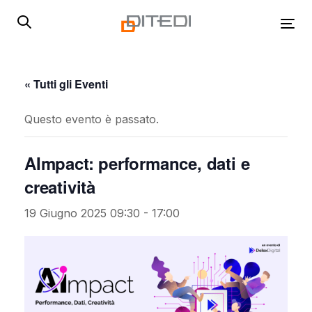
Skip
Skip
links
to
Tog
primary
navigation
Skip
« Tutti gli Eventi
to
content
Questo evento è passato.
AImpact: performance, dati e
creatività
19 Giugno 2025 09:30
-
17:00