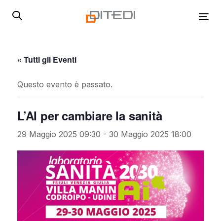
Skip
Skip
links
to
Tog
primary
navigation
Skip
« Tutti gli Eventi
to
content
Questo evento è passato.
L’AI per cambiare la sanità
29 Maggio 2025 09:30
-
30 Maggio 2025 18:00