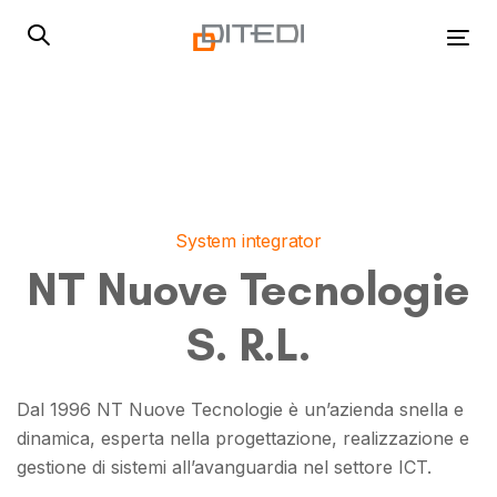
Skip
Skip
links
to
Tog
primary
navigation
Skip
to
content
System integrator
NT Nuove Tecnologie
S. R.L.
Dal 1996 NT Nuove Tecnologie è un’azienda snella e
dinamica, esperta nella progettazione, realizzazione e
gestione di sistemi all’avanguardia nel settore ICT.