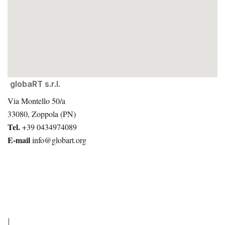
globaRT s.r.l.
Via Montello 50/a
33080, Zoppola (PN)
Tel.
+39 0434974089
E-mail
info@globart.org
|