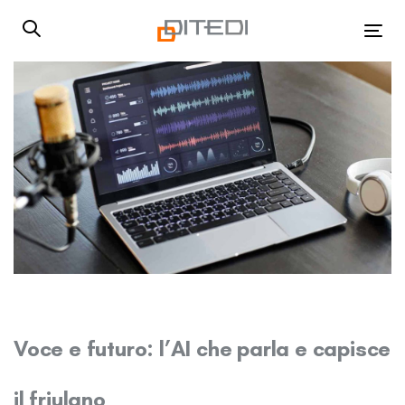
Skip
Skip
links
to
Tog
primary
navigation
Skip
to
content
Voce e futuro: l’AI che parla e capisce
il friulano