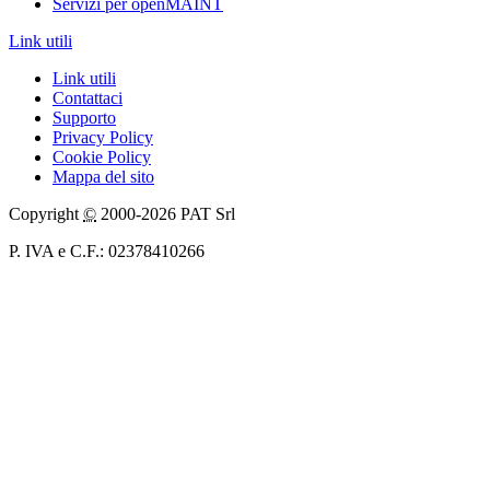
Servizi per openMAINT
Link utili
Link utili
Contattaci
Supporto
Privacy Policy
Cookie Policy
Mappa del sito
Copyright
©
2000-2026 PAT Srl
P. IVA e C.F.: 02378410266