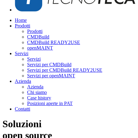
Home
Prodotti
Prodotti
CMDBuild
CMDBuild READY2USE
openMAINT
Servizi
Servizi
Servizi per CMDBuild
Servizi per CMDBuild READY2USE
Servizi per openMAINT
Azienda
Azienda
Chi siamo
Case history
Posizioni aperte in PAT
Contatti
Soluzioni
open source