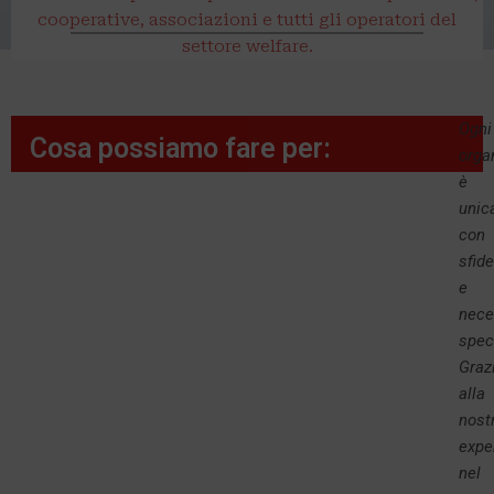
cooperative, associazioni e tutti gli operatori del
settore welfare.
Ogni
Cosa possiamo fare per:
orga
è
unic
con
sfide
e
nece
spec
Graz
alla
nost
expe
nel