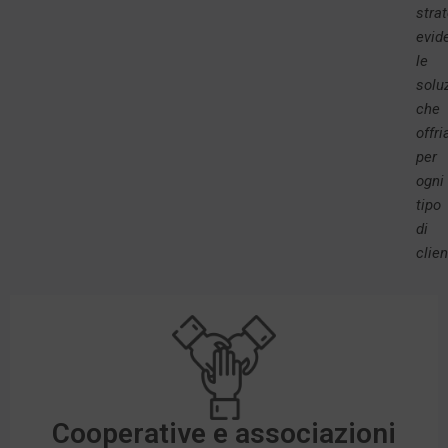
strat
evid
le
solu
che
offr
per
ogni
tipo
di
clien
Cooperative e associazioni