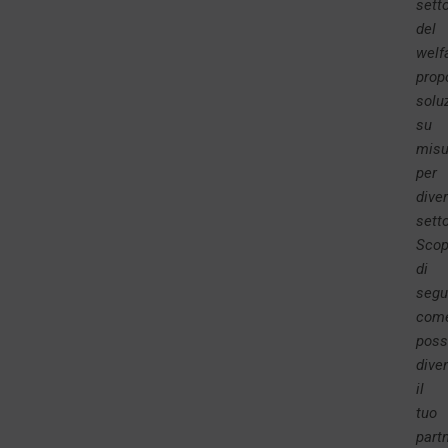
sett
del
welf
prop
solu
su
misu
per
diver
setto
Scop
di
segu
com
pos
dive
il
tuo
part